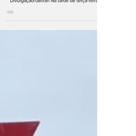
evitar multas de trânsito Foto:
Divulgação/Getran Na tarde de terça-feira
(26), um jovem de 20 anos foi detido pela
Guarda de Trânsito (GETRAN) de Pomerode,
Santa Catarina, após acumular uma série
impressionante de infrações de trânsito no
município. A motocicleta conduzida pelo
rapaz já contava com mais de 40 registros de
infrações, segundo informações oficiais da
corporação. De acordo com o
superintendente da GETRAN, Daniel da Luz,
o