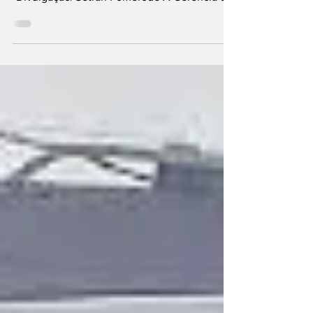
Uma das alterações mais significativas é a
mudança na preferência de circulação Foto:
Divulgação/Getran Pomerode A Gerência de
Trânsito de Pomerode (Getran) anunciou
mudanças importantes na circulação da
rotatória do bairro Wunderwald, com o intuito
de adequar o tráfego às normas do Manual
Brasileiro de Sinalização e garantir mais
segurança aos usuários. Desde quarta-feira,
15 de abril, a Prefeitura Municipal iniciou um
projeto de revitalização no local, ponto
estratégico que