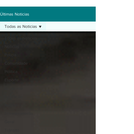
Últimas Noticias
Todas as Noticias
Todas as Noticias
Noticias
Polícia
Comunidade
Política
Esporte
Economia
Educação
Região
Entretenimento
Geral
Trânsito