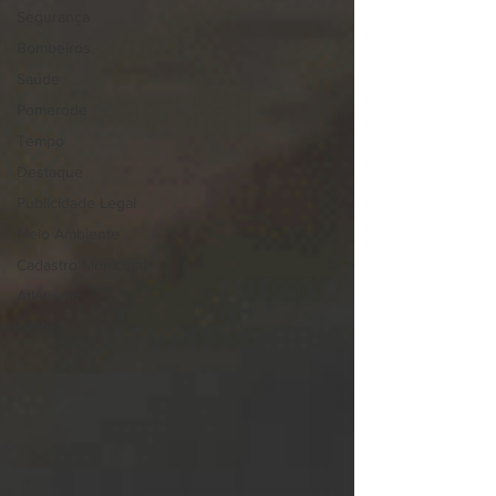
Segurança
Bombeiros
Saúde
Pomerode
Tempo
Destaque
Publicidade Legal
Meio Ambiente
Cadastro Municipal
Atletismo
Obituário