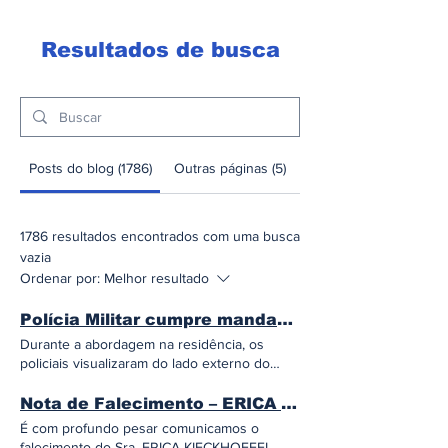
Resultados de busca
Posts do blog (1786)
Outras páginas (5)
1786 resultados encontrados com uma busca
vazia
Ordenar por:
Melhor resultado
Polícia Militar cumpre mandado de prisão e apreende droga em Timbó
Durante a abordagem na residência, os
policiais visualizaram do lado externo do
imóvel uma pequena porção de cocaína
sobre uma mesa Na tarde desta quarta-feira
Nota de Falecimento – ERICA KIECKHOEFEL WEISS
(5), por volta das 15h35, a Polícia Militar
É com profundo pesar comunicamos o
cumpriu um mandado de prisão contra um
falecimento do Sra. ERICA KIECKHOEFEL