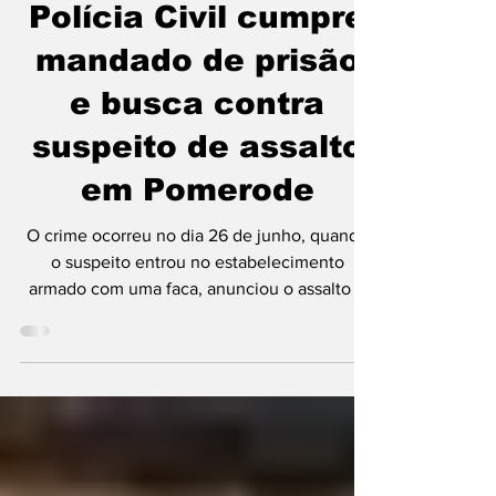
Polícia
Polícia Civil cumpre
mandado de prisão
e busca contra
suspeito de assalto
em Pomerode
O crime ocorreu no dia 26 de junho, quando
o suspeito entrou no estabelecimento
armado com uma faca, anunciou o assalto e
ameaçou as pessoas presentes no local Foto:
Divulgação/Policia Civil Nesta terça-feira, dia
14, a Polícia Civil cumpriu um mandado de
prisão preventiva e um mandado de busca e
apreensão domiciliar contra um homem de 41
anos, investigado por um assalto à