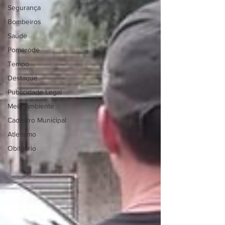
Segurança
Bombeiros
Saúde
Pomerode
Tempo
Destaque
Publicidade Legal
Meio Ambiente
Cadastro Municipal
Atletismo
Obituário