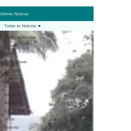
Últimas Noticias
Todas as Noticias
Todas as Noticias
Noticias
Polícia
Comunidade
Política
Esporte
Economia
Educação
Região
Entretenimento
Geral
Trânsito