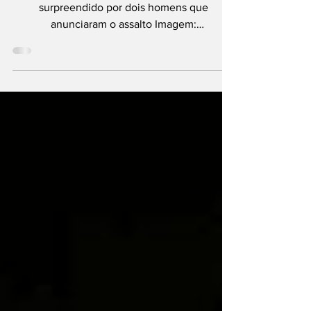
Pomerode
Segundo a vítima, ao chegar em casa, foi
surpreendido por dois homens que
anunciaram o assalto Imagem:
Ilustrativa/PMSC Na noite deste domingo (7),
por volta das 23h10, um homem foi vítima de
um roubo em sua residência localizada na
Rua Vidal Ferreira, em Pomerode. A
ocorrência foi atendida pela Polícia Militar
local. Segundo o relato da vítima, ao chegar
em casa, foi surpreendido por dois homens
que anunciaram o assalto e exigiram dinheiro.
Como informou não possuir valores