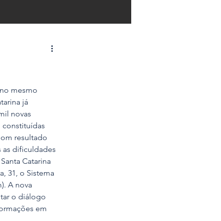
o no mesmo 
arina já 
mil novas 
constituídas 
bom resultado 
as dificuldades 
Santa Catarina 
a, 31, o Sistema 
). A nova 
tar o diálogo 
nformações em 