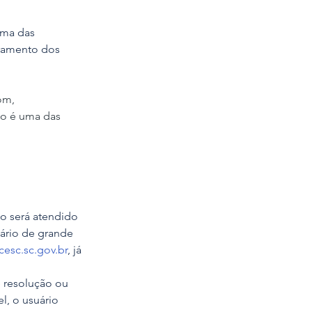
uma das 
oramento dos 
om, 
o é uma das 
o será atendido 
ário de grande 
esc.sc.gov.br
, já 
 resolução ou 
l, o usuário 