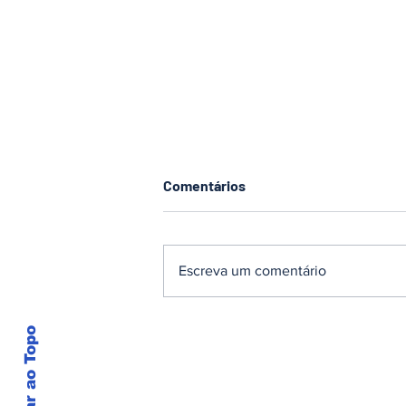
Comentários
Escreva um comentário
Pomerode inicia
Voltar ao Topo
planejamento habitacional
para enfrentar déficit de
moradias e preservar