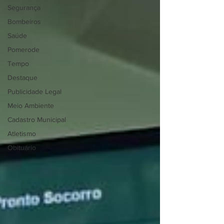
Segurança
Bombeiros
Saúde
Pomerode
Tempo
Destaque
Publicidade Legal
Meio Ambiente
Cadastro Municipal
Atletismo
Obituário