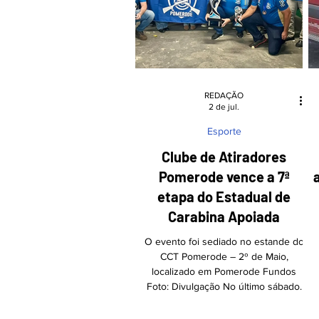
Pomerode. A CME desempenha um
papel crucial no prepar
REDAÇÃO
2 de jul.
Esporte
Clube de Atiradores
Pomerode vence a 7ª
etapa do Estadual de
Carabina Apoiada
O evento foi sediado no estande do
CCT Pomerode – 2º de Maio,
localizado em Pomerode Fundos
Foto: Divulgação No último sábado,
dia 27, o Clube dos Atiradores de
Pomerode brilhou no Campeonato