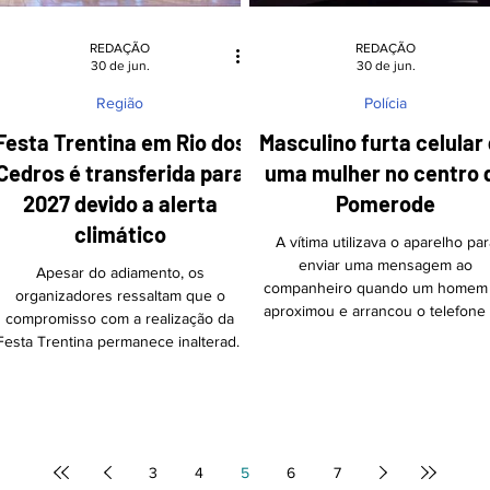
REDAÇÃO
REDAÇÃO
30 de jun.
30 de jun.
Região
Polícia
Festa Trentina em Rio dos
Masculino furta celular
Cedros é transferida para
uma mulher no centro 
2027 devido a alerta
Pomerode
climático
A vítima utilizava o aparelho par
enviar uma mensagem ao
Apesar do adiamento, os
companheiro quando um homem
organizadores ressaltam que o
aproximou e arrancou o telefone
compromisso com a realização da
sua mão Foto: Arquivo/JCP Um
Festa Trentina permanece inalterado
mulher teve o celular furtado na t
Foto: Divulgação A organização da
de segunda-feira, 29 de junho,
34ª Festa Trentina anunciou na
enquanto estava em frente a uma 
segunda-feira (29) o adiamento do
localizada na Rua Hermann Wee
evento, inicialmente previsto para
no centro de Pomerode. De aco
2026, para o ano de 2027. A decisão
com o boletim de ocorrência
3
4
5
6
7
foi comunicada oficialmente pelo