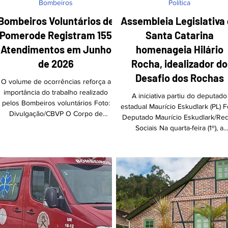
Bombeiros
Política
Bombeiros Voluntários de
Assembleia Legislativa
Pomerode Registram 155
Santa Catarina
Atendimentos em Junho
homenageia Hilário
de 2026
Rocha, idealizador do
Desafio dos Rochas
O volume de ocorrências reforça a
importância do trabalho realizado
A iniciativa partiu do deputado
pelos Bombeiros voluntários Foto:
estadual Maurício Eskudlark (PL) F
Divulgação/CBVP O Corpo de
Deputado Maurício Eskudlark/Re
Bombeiros Voluntários de Pomerode
Sociais Na quarta-feira (1º), a
divulgou o balanço das atividades
Assembleia Legislativa de Sant
realizadas em junho de 2026,
Catarina (ALESC) prestou homen
registrando um total de 155
ao pomerodense Hilário Rocha
atendimentos ao longo do mês. Além
idealizador do Desafio dos Roch
do expressivo número de chamados,
Mountain Bike Marathon, um do
a corporação contabilizou 4.115 horas
maiores eventos de mountain bik
de serviço voluntário dedicadas à
Brasil, realizado em Pomerode.
comunidade, atendeu 100 pessoas,
iniciativa partiu do deputado esta
percorreu 4.109 quilômetros pelas
Maurício Eskudlark (PL), em