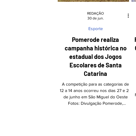
REDAÇÃO
30 de jun.
Esporte
Pomerode realiza
campanha histórica no
estadual dos Jogos
Escolares de Santa
Catarina
A competição para as categorias de
12 a 14 anos ocorreu nos dias 27 e 28
de junho em São Miguel do Oeste
Fotos: Divulgação Pomerode,
conhecida como a cidade mais alemã
do Brasil, brilhou na etapa estadual
dos Jogos Escolares de Santa
Catarina (JESC), realizada no último
final de semana em São Miguel do