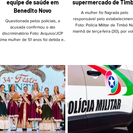
equipe de saúde em
supermercado de Tim
Benedito Novo
A mulher foi flagrada pelo
responsável pelo estabelecimen
Questionada pelos policiais, a
Foto: Polícia Militar de Timbó N
acusada confirmou o ato
manhã de terça-feira (30), por vo
discriminatório Foto: Arquivo/JCP
das 10h, a Polícia Militar prendeu
Uma mulher de 51 anos foi detida em
idosa de 62 anos por furto em 
flagrante na noite desta terça-feira
supermercado localizado na ru
(30) no hospital São Benedito, em
Oscar Piske, no bairro Nações, 
enedito Novo, após proferir ofensas
Timbó. A mulher foi flagrada pe
racistas contra uma profissional da
responsável pelo estabeleciment
unidade de saúde. A Polícia Militar foi
que acompanhava as câmeras 
acionada por volta das 19h50min,
monitoramento, enquanto escon
para conter a acusada, que já
diversos produtos dentro de su
destratava a equipe de enfermagem
bolsa. Ao passar pelo caixa par
devido a um atendimento. Segundo a
pagar, ela efetu
ítima, ao tentar acalmar a mulher, est