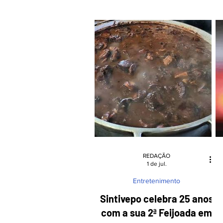
Catarinense de Carabina Apoiada ao
u
conquistar a vitória na 7ª etapa da
competição. O evento foi sediado no
estande do CCT Pomerode – 2º de
Maio, localizado em Pomerode
c
Fundos, onde a equipe local somou
impressionantes 1.196 pontos,
garantindo assim o primeiro lugar na
etapa e se aproxima
REDAÇÃO
1 de jul.
Entretenimento
Sintivepo celebra 25 anos
com a sua 2ª Feijoada em