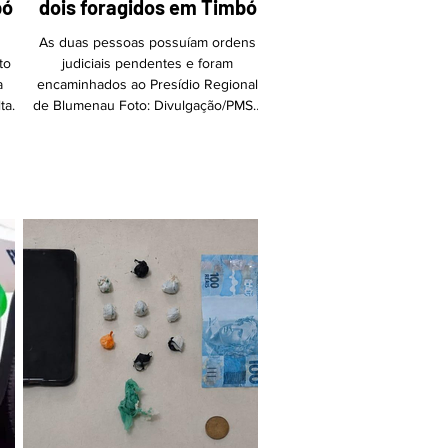
bó
dois foragidos em Timbó
As duas pessoas possuíam ordens
to
judiciais pendentes e foram
a
encaminhados ao Presídio Regional
lta
de Blumenau Foto: Divulgação/PMSC
 uma
Na segunda-feira (29), a Polícia Militar
um
de Timbó efetuou a prisão de duas
a
pessoas que possuíam ordens
em
judiciais pendentes, retirando-as de
lo
circulação no município. O primeiro
o,
caso ocorreu às 7h50, na rua Áustria,
de
no Bairro das Nações. Uma mulher
dia
de 42 anos, com histórico conhecido
a
junto à Justiça, foi abordada e, após
a
consulta ao sistema eletrônico