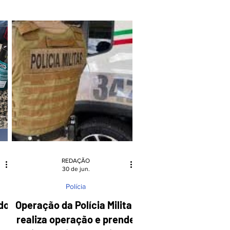
ria
Caça e Tiro de Pomerode, em
do
parceria com o Clube Cultural
e
Recreativo e Esportivo 25 de Julho,
realiza a tradicional Festa de Rei do
Município. O evento acontecerá nas
dependências do Clube 25 de Julho,
em
localizado em Testo Rega, e promete
reunir toda a comunidade para um dia
ogar
de es
REDAÇÃO
30 de jun.
Polícia
do
Operação da Polícia Militar
realiza operação e prende