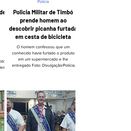
Polícia
 de
Policia Militar de Timbó
prende homem ao
descobrir picanha furtada
em cesta de bicicleta
O homem confessou que um
conhecido havia furtado o produto
em um supermercado e lhe
oto:
entregado Foto: Divulgação/Polícia
des
Militar de Timbó Uma abordagem de
rotina da Polícia Militar na rua Paraná,
a
no bairro Padre Martinho Stein, em
agem
Timbó, terminou com a prisão de um
,
homem de 40 anos na noite desta
as,
quarta-feira (1º). Durante
s
patrulhamento, os policiais revistaram
e do
um grupo que consumia bebidas
 A
alcoólicas em frente a um imóvel
dual
desativado. Na cesta da bicicleta de