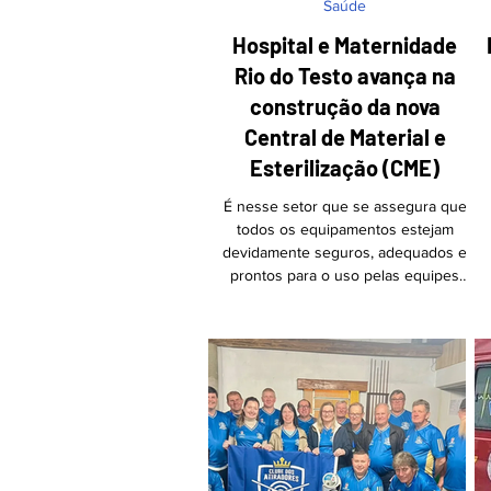
Saúde
Hospital e Maternidade
Rio do Testo avança na
construção da nova
Central de Material e
Esterilização (CME)
É nesse setor que se assegura que
todos os equipamentos estejam
devidamente seguros, adequados e
prontos para o uso pelas equipes
assistenciais Foto: Divulgação/HMRT
O Hospital e Maternidade Rio do
Testo (HMRT) está em fase avançada
das obras da sua nova Central de
Material e Esterilização (CME), um
investimento fundamental para
garantir a segurança dos pacientes, a
qualidade dos atendimentos e o
fortalecimento da saúde em