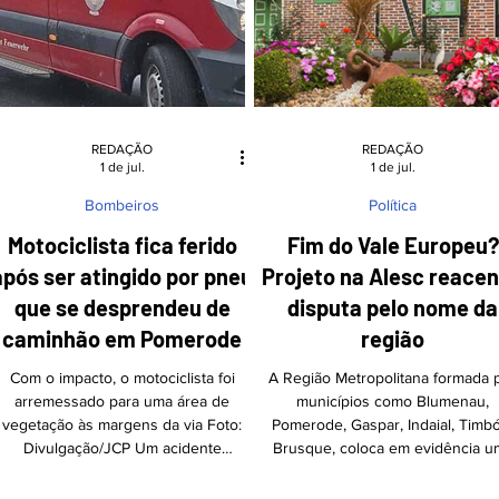
equipes e contou c
reconhecimento à trajetória de R
e à rel
REDAÇÃO
REDAÇÃO
1 de jul.
1 de jul.
Bombeiros
Política
Motociclista fica ferido
Fim do Vale Europeu?
após ser atingido por pneu
Projeto na Alesc reace
que se desprendeu de
disputa pelo nome da
caminhão em Pomerode
região
Com o impacto, o motociclista foi
A Região Metropolitana formada 
arremessado para uma área de
municípios como Blumenau,
vegetação às margens da via Foto:
Pomerode, Gaspar, Indaial, Timb
Divulgação/JCP Um acidente
Brusque, coloca em evidência u
incomum registrado na tarde desta
questão não apenas administrati
quarta-feira (1º) em Pomerode deixou
mas cultural e histórica Benedit