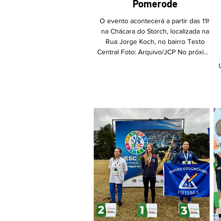
Pomerode
O evento acontecerá a partir das 11h
na Chácara do Storch, localizada na
Rua Jorge Koch, no bairro Testo
Central Foto: Arquivo/JCP No próximo
sábado, 4 de julho, o Sindicato dos
Trabalhadores nas Indústrias de
Fiação, Tecelagem, Vestuário, Couro
e Calçados de Pomerode (Sintivepo)
B
realizará a sua 2ª Feijoada em
comemoração aos 25 anos de
história da entidade. O evento
acontecerá a partir das 11h na
Chácara do Storch, localizada na Rua
Jorge Koch, no bairro Testo Central.
A pro
v