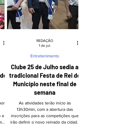
um dos homens, foi
ocha
REDAÇÃO
1 de jul.
Entretenimento
Clube 25 de Julho sedia a
nde
tradicional Festa de Rei do
Município neste final de
semana
por
As atividades terão início às
13h30min, com a abertura das
ó e
inscrições para as competições que
ma
irão definir o novo reinado da cidade
va,
Foto: Divulgação/JCP No dia 04 de
o
julho, a Associação dos Clubes de