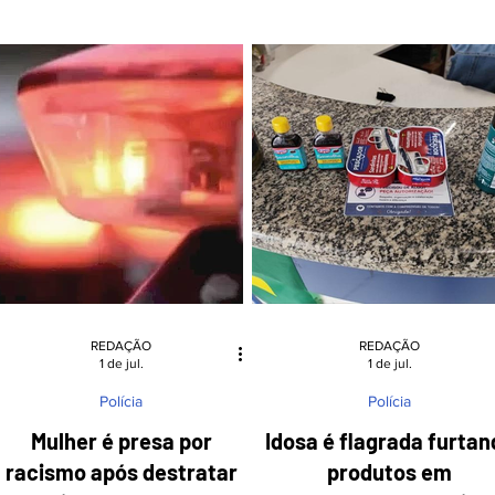
m motociclista de 23 anos ferido. De
Novo – Foto: Divulgação Secreta
acordo com os Bombeiros
Turismo SC O debate em torno 
Voluntários de Pomerode, na
nome “Vale Europeu” reacend
chamada da ocorrência foi informado
discussões profundas sobre
omo uma colisão entre um caminhão
identidade, memória e
e uma motocicleta. Contudo, ao
representatividade na região
chegarem ao local, os socorristas
Metropolitana do Vale do Itajaí, 
constataram que a causa do acidente
Santa Catarina. A proposta do
foi o desprendimento de
deputado Marquito (PSOL) de rev
a Lei
REDAÇÃO
REDAÇÃO
1 de jul.
1 de jul.
Polícia
Polícia
Mulher é presa por
Idosa é flagrada furtan
racismo após destratar
produtos em