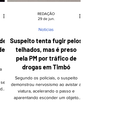
REDAÇÃO
29 de jun.
Noticias
 de
Suspeito tenta fugir pelos
de
telhados, mas é preso
pela PM por tráfico de
drogas em Timbó
a
Segundo os policiais, o suspeito
 se
demonstrou nervosismo ao avistar a
 de
viatura, acelerando o passo e
a
aparentando esconder um objeto
arde
Foto: Divulgação/PMSC Na tarde
deste sábado (27), por volta das
loja
16h21, um homem de 23 anos foi
ge,
preso por tráfico de drogas na Rua
rdo
Carajás, em Timbó. A prisão ocorreu
durante rondas ostensivas da Polícia