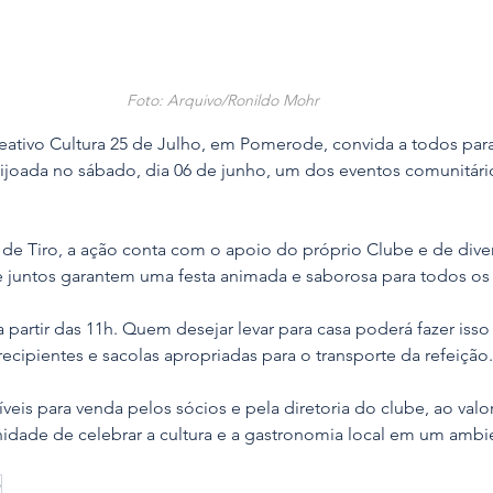
Foto: Arquivo/Ronildo Mohr
ativo Cultura 25 de Julho, em Pomerode, convida a todos para p
eijoada no sábado, dia 06 de junho, um dos eventos comunitári
de Tiro, a ação conta com o apoio do próprio Clube e de diver
e juntos garantem uma festa animada e saborosa para todos os
a partir das 11h. Quem desejar levar para casa poderá fazer isso
recipientes e sacolas apropriadas para o transporte da refeição.
veis para venda pelos sócios e pela diretoria do clube, ao valor
idade de celebrar a cultura e a gastronomia local em um ambi
o