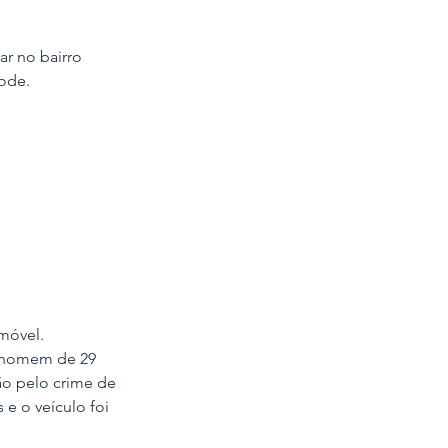
ar no bairro 
rode.
móvel. 
o homem de 29 
ão pelo crime de 
 e o veículo foi 