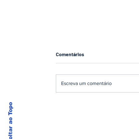
Comentários
Escreva um comentário
Polícia Militar cumpre
Voltar ao Topo
mandado de prisão e
apreende droga em Timbó