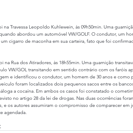
oi na Travessa Leopoldo Kuhlewein, às 09h50min. Uma guarnição
ito quando abordou um automóvel VW/GOLF. O condutor, um h
 um cigarro de maconha em sua carteira, fato que foi confirma
i na Rua dos Atiradores, às 18h55min. Uma guarnição transitava
ulo VW/GOL transitando em sentido contrário com os faróis ap
agem e identificou o condutor, um homem de 30 anos e como 
veículo foram localizados dois pequenos sacos entre os bancos
áloga a cocaína. Em ambos os casos foi constatado o cometi
visto no artigo 28 da lei de drogas. Nas duas ocorrências fora
os, e os autores assumiram o compromisso de comparecer em 
te agendada.
C