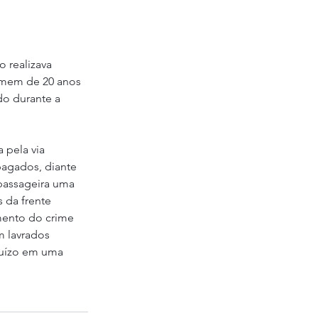
 realizava 
omem de 20 anos 
do durante a 
 pela via 
agados, diante 
passageira uma 
 da frente 
mento do crime 
m lavrados 
juízo em uma 