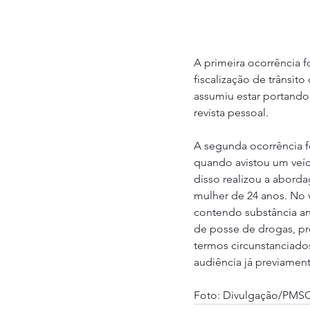
A primeira ocorrência f
fiscalização de trâns
assumiu estar portando
revista pessoal. 
A segunda ocorrência fo
quando avistou um veíc
disso realizou a abord
mulher de 24 anos. No 
contendo substância an
de posse de drogas, pre
termos circunstanciad
audiência já previamen
Foto: Divulgação/PMS