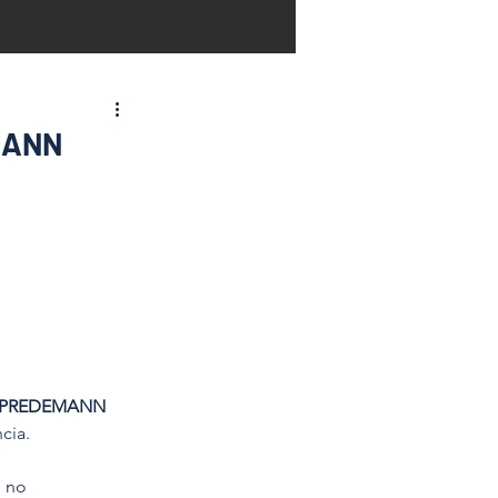
MANN
 SPREDEMANN
cia.
 no 