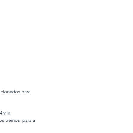
acionados para 
4min, 
s treinos  para a 