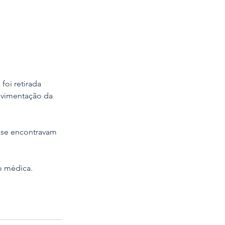
oi retirada 
ovimentação da 
 se encontravam 
o médica.