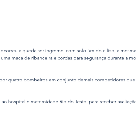
ocorreu a queda ser íngreme  com solo úmido e liso, a mesma f
uma maca de ribanceira e cordas para segurança durante a m
o por quatro bombeiros em conjunto demais competidores que
ao hospital e maternidade Rio do Testo  para receber avaliaçã