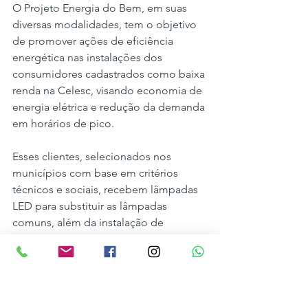
O Projeto Energia do Bem, em suas 
diversas modalidades, tem o objetivo 
de promover ações de eficiência 
energética nas instalações dos 
consumidores cadastrados como baixa 
renda na Celesc, visando economia de 
energia elétrica e redução da demanda 
em horários de pico.
Esses clientes, selecionados nos 
municípios com base em critérios 
técnicos e sociais, recebem lâmpadas 
LED para substituir as lâmpadas 
comuns, além da instalação de 
sistemas de aquecimento de água por 
energia solar, instalação de sistemas 
de troca de calor para chuveiro e, em 
alguns casos, substituição de 
refrigeradores ou instalação de kits 