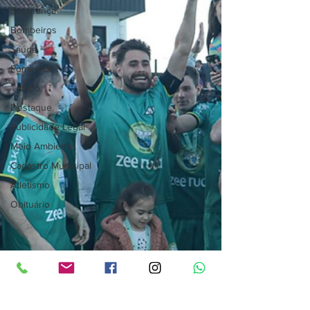
Segurança
Bombeiros
Saúde
Pomerode
Tempo
Destaque
Publicidade Legal
Meio Ambiente
Cadastro Municipal
Atletismo
Obituário