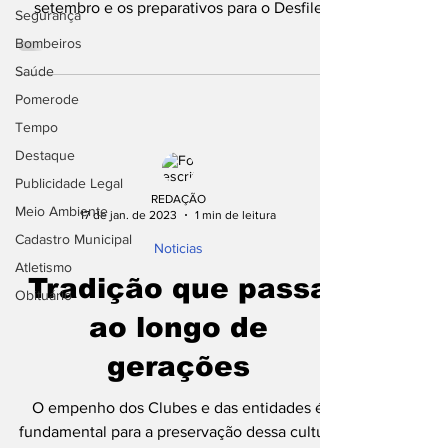
setembro e os preparativos para o Desfile
Segurança
Cívico...
Bombeiros
Saúde
Pomerode
Tempo
Destaque
Publicidade Legal
REDAÇÃO
Meio Ambiente
17 de jan. de 2023
1 min de leitura
Cadastro Municipal
Noticias
Atletismo
Tradição que passa
Obituário
ao longo de
gerações
O empenho dos Clubes e das entidades é
fundamental para a preservação dessa cultura