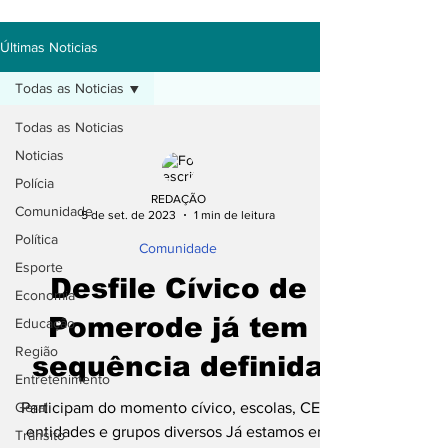
Últimas Noticias
Todas as Noticias
Todas as Noticias
Noticias
Polícia
REDAÇÃO
Comunidade
5 de set. de 2023
1 min de leitura
Política
Comunidade
Esporte
Desfile Cívico de
Economia
Pomerode já tem
Educação
Região
sequência definida
Entretenimento
Geral
Participam do momento cívico, escolas, CEIs,
entidades e grupos diversos Já estamos em
Trânsito