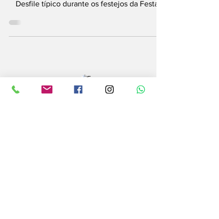
Desfile típico durante os festejos da Festa
Pomerana...
REDAÇÃO
2 de set. de 2022
1 min de leitura
Educação
Desfile de 7 de
setembro em
Pomerode tem
sequência definida
Ao todo, 65 grupos participarão do desfile