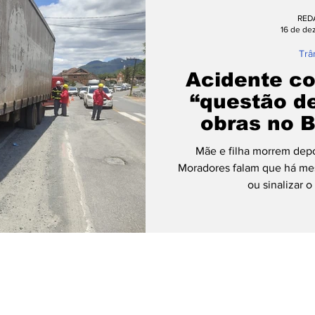
RED
16 de de
Trâ
Acidente c
“questão d
obras no B
Rega em
Mãe e filha morrem depo
Moradores falam que há mese
ou sinalizar o
© 2023 por Oli Comunicações Ltda.
Rua Carlos Mueller, 451 - Bairro Testo Rega - Pomerode-SC
WhatsApp e Telegram: (47) 99949-5740