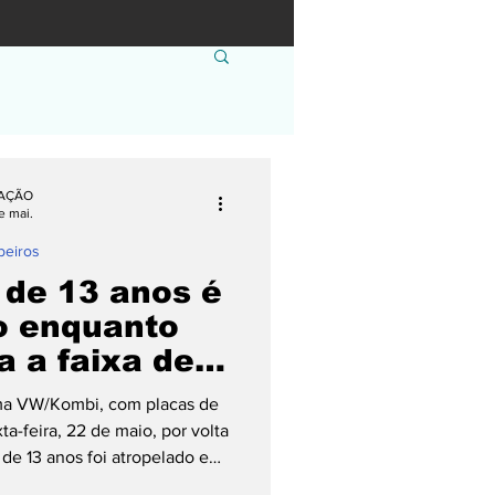
AÇÃO
e mai.
eiros
 de 13 anos é
o enquanto
a a faixa de
em Pomerode
uma VW/Kombi, com placas de
a-feira, 22 de maio, por volta
e 13 anos foi atropelado e
para atendimento médico. O