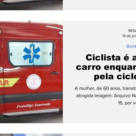
acidente aconteceu por vol
Abry, próximo à Pedrini Pneu
com informações dos Bomb
estava consciente e orien
RED
apresentava sinais de c
15 de ju
Bomb
Ciclista é 
carro enquan
pela cic
Pom
A mulher, de 60 anos, transit
atingida Imagem: Arquivo Na
15, por v