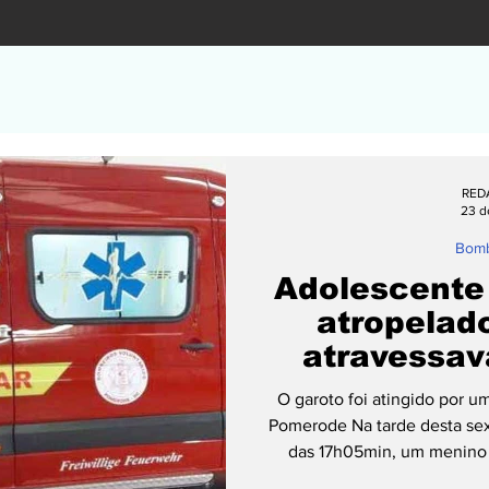
RED
23 d
Bomb
Adolescente
atropelad
atravessav
pedestres 
O garoto foi atingido por 
Pomerode Na tarde desta sext
das 17h05min, um menino d
encaminhado ao hospital 