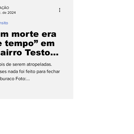
AÇÃO
z. de 2024
nsito
om morte era
e tempo” em
airro Testo
 Pomerode
is de serem atropeladas.
s nada foi feito para fechar
 buraco Foto:...