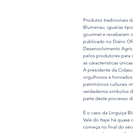
Produtos tradicionais d
Blumenau, iguarias típ
gourmet e receberam o t
publicado no Diário Of
Desenvolvimento Agríco
pelos produtores para 
as características únic
A presidente da Cidasc
orgulhosos e honrados
patrimônios culturais i
verdadeiros símbolos da
parte deste processo de
É o caso da Linguiça Bl
Vale do Itajaí há quase
começa no final do sécu