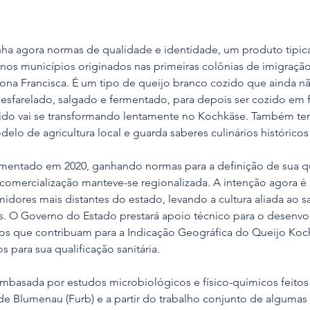
ha agora normas de qualidade e identidade, um produto tipi
 nos municípios originados nas primeiras colônias de imigraçã
ona Francisca. É um tipo de queijo branco cozido que ainda nã
esfarelado, salgado e fermentado, para depois ser cozido em fr
tido vai se transformando lentamente no Kochkäse. Também tem
elo de agricultura local e guarda saberes culinários históricos
amentado em 2020, ganhando normas para a definição de sua q
comercialização manteve-se regionalizada. A intenção agora é 
dores mais distantes do estado, levando a cultura aliada ao s
. O Governo do Estado prestará apoio técnico para o desenvo
tos que contribuam para a Indicação Geográfica do Queijo Koc
s para sua qualificação sanitária.
mbasada por estudos microbiológicos e físico-químicos feitos 
e Blumenau (Furb) e a partir do trabalho conjunto de algumas 