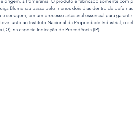
 de origem, a Pomerânia. O produto é fabricado somente com pal
guiça Blumenau passa pelo menos dois dias dentro de defumad
e serragem, em um processo artesanal essencial para garantir a
eve junto ao Instituto Nacional da Propriedade Industrial, o se
a (IG), na espécie Indicação de Procedência (IP).