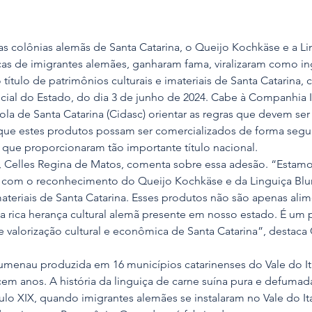
as colônias alemãs de Santa Catarina, o Queijo Kochkäse e a Li
icas de imigrantes alemães, ganharam fama, viralizaram como in
ítulo de patrimônios culturais e imateriais de Santa Catarina,
icial do Estado, do dia 3 de junho de 2024. Cabe à Companhia 
la de Santa Catarina (Cidasc) orientar as regras que devem se
que estes produtos possam ser comercializados de forma segu
as que proporcionaram tão importante título nacional.
, Celles Regina de Matos, comenta sobre essa adesão. “Estam
 com o reconhecimento do Queijo Kochkäse e da Linguiça B
materiais de Santa Catarina. Esses produtos não são apenas ali
 rica herança cultural alemã presente em nosso estado. É um pr
 valorização cultural e econômica de Santa Catarina”, destaca C
umenau produzida em 16 municípios catarinenses do Vale do Ita
 cem anos. A história da linguiça de carne suína pura e defuma
lo XIX, quando imigrantes alemães se instalaram no Vale do It