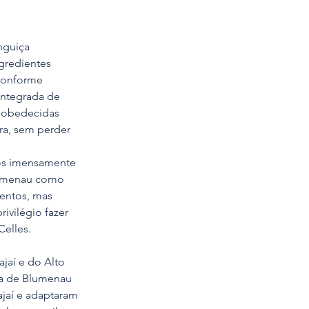
nguiça 
gredientes 
 conforme 
Integrada de 
r obedecidas 
ra, sem perder 
os imensamente 
lumenau como 
mentos, mas 
ivilégio fazer 
elles. 
jaí e do Alto 
da de Blumenau 
ajaí e adaptaram 