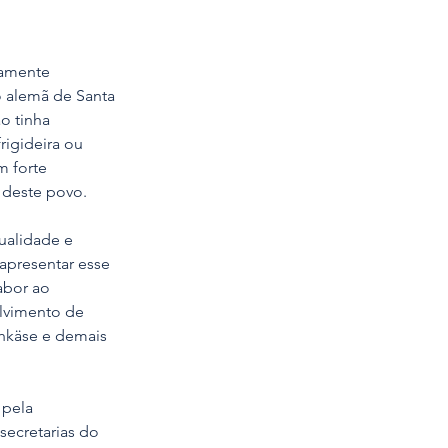
camente 
o alemã de Santa 
o tinha 
igideira ou 
 forte 
 deste povo. 
ualidade e 
apresentar esse 
abor ao 
lvimento de 
hkäse e demais 
pela 
secretarias do 