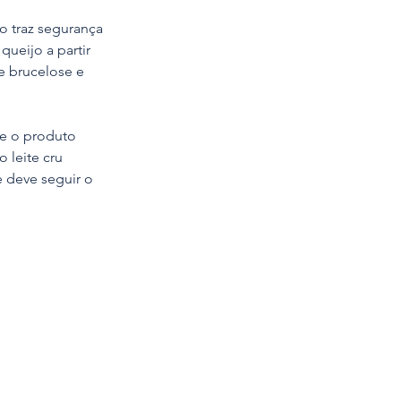
o traz segurança 
ueijo a partir 
e brucelose e 
e o produto 
 leite cru 
 deve seguir o 
.