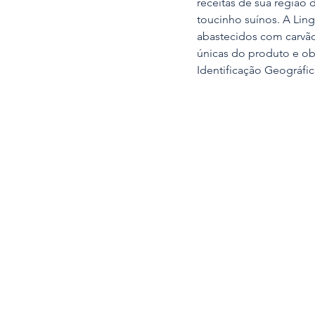
receitas de sua região
toucinho suínos. A Lin
abastecidos com carvão 
únicas do produto e obt
Identificação Geográfic