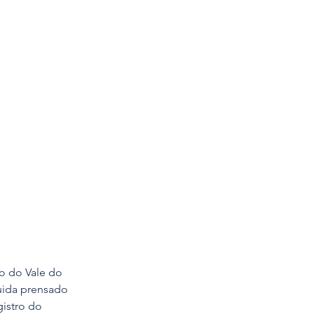
o do Vale do 
guida prensado 
istro do 