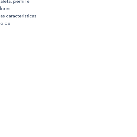
eta, pernil e 
ores 
s características 
lo de 