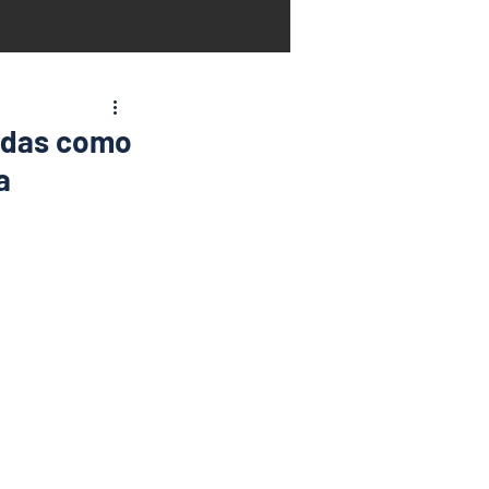
radas como
a