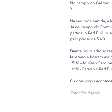
No campo do Grêmio, na
3.
Na segunda partida, a M
Já no campo do Formigu
partida, o Red Bull, bu
pelo placar de 5 a 0.
Diante do quadro apres
fevereiro e ficaram assi
15:30 – Muller x Sergip
16:30 - Paraiso x Red Bu
Os dois jogos acontece
Foto: Divulgação