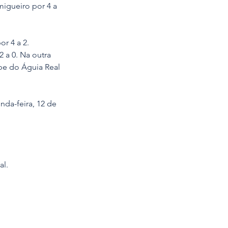
igueiro por 4 a 
r 4 a 2.
a 0. Na outra 
ipe do Águia Real 
da-feira, 12 de 
al.