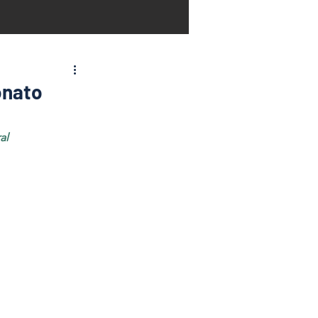
onato
al