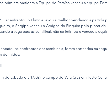
 primiera partidam a Equipe do Paraíso venceu a equipe Form
üller enfrentou o Fluxo e levou a melhor, vendenco a partida po
eiro, o Sergipe venceu o Amigos do Pinguim pelo placar de 2 
scando a vaga para as semifinal, não se intimou e venceu a equ
entado, os confrontos das semifinais, foram sorteados na segun
m definidos:
e
ll
m do sábado dia 17/02 no campo do Vera Cruz em Testo Centr