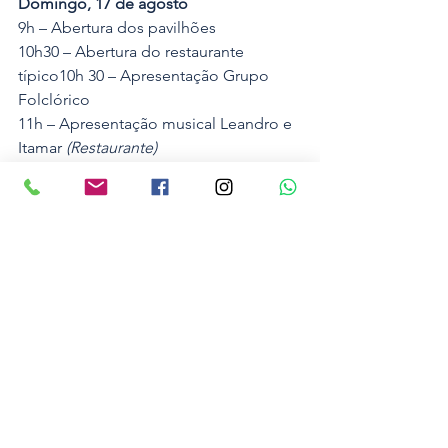
Domingo, 17 de agosto
9h – Abertura dos pavilhões
10h30 – Abertura do restaurante 
típico10h 30 – Apresentação Grupo 
Folclórico
11h – Apresentação musical Leandro e 
Itamar 
(Restaurante)
13h – Banda Estrela de Ouro 
16h30 – Show com a Banda Passarela
19h – Baile com banda Rainha Musical
Valores dos ingressos
Sexta-feira – (a partir das 20h)
Morador de Pomerode – R$ 15,00 
(
Mediante comprovante de residência)
Turista – R$ 25,00
. 
Sábado – (a partir das 18h)
Morador de Pomerode – R$ 15,00  