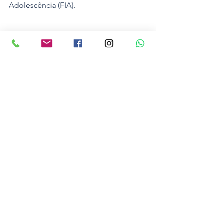
Adolescência (FIA).
Educação
Noticias
Ver tudo
Posts recentes