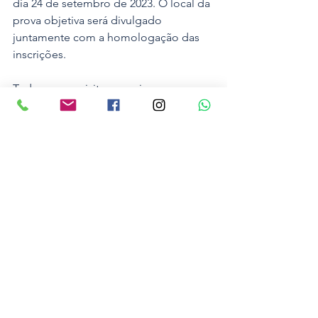
dia 24 de setembro de 2023. O local da 
prova objetiva será divulgado 
juntamente com a homologação das 
inscrições.
Todos os requisitos e mais 
informações sobre o concurso 
público, processo seletivo, inscrições e 
provas estão disponíveis nos Editais. 
Eles estão nos arquivos anexos nessa 
matéria e também no 
site da Acesse 
Concursos LTDA
.
Foto: Ilustrativa
Educação