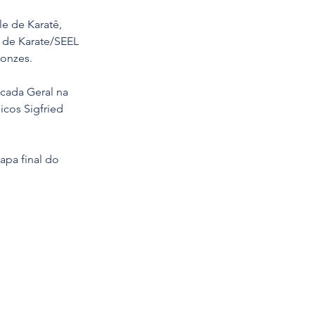
e de Karatê, 
 de Karate/SEEL 
ronzes.
cada Geral na 
cos Sigfried 
apa final do 