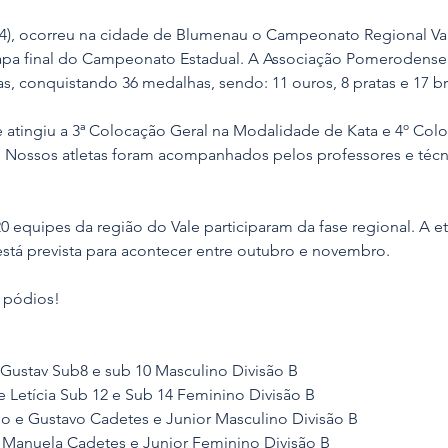
4), ocorreu na cidade de Blumenau o Campeonato Regional Val
 etapa final do Campeonato Estadual. A Associação Pomerodense
as, conquistando 36 medalhas, sendo: 11 ouros, 8 pratas e 17 b
tingiu a 3ª Colocação Geral na Modalidade de Kata e 4º Colo
Nossos atletas foram acompanhados pelos professores e técni
20 equipes da região do Vale participaram da fase regional. A et
tá prevista para acontecer entre outubro e novembro. 
s pódios!
 Gustav Sub8 e sub 10 Masculino Divisão B
 e Letícia Sub 12 e Sub 14 Feminino Divisão B
rdo e Gustavo Cadetes e Junior Masculino Divisão B
 e Manuela Cadetes e Junior Feminino Divisão B