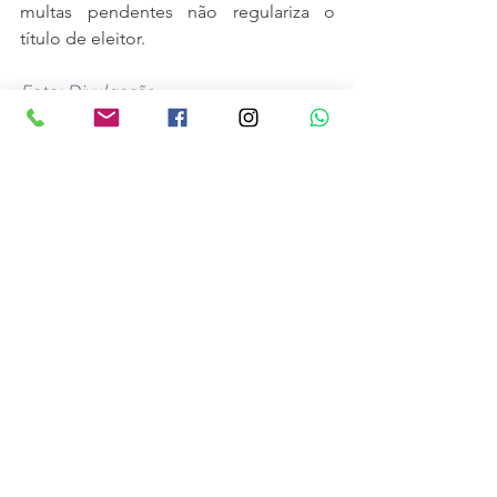
multas pendentes não regulariza o 
título de eleitor.
Foto: Divulgação
Política
Noticias
Ver tudo
Posts recentes