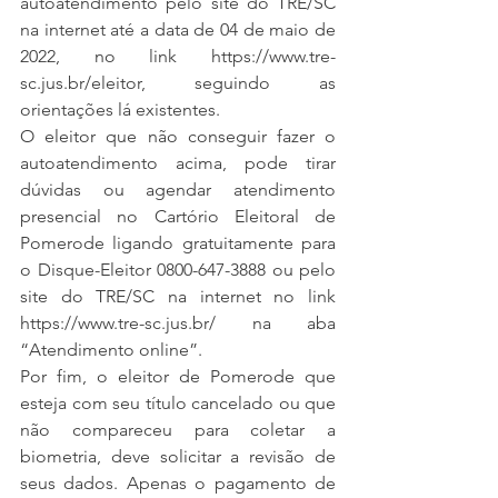
autoatendimento pelo site do TRE/SC 
na internet até a data de 04 de maio de 
2022, no link https://www.tre-
sc.jus.br/eleitor, seguindo as 
orientações lá existentes.
O eleitor que não conseguir fazer o 
autoatendimento acima, pode tirar 
dúvidas ou agendar atendimento 
presencial no Cartório Eleitoral de 
Pomerode ligando gratuitamente para 
o Disque-Eleitor 0800-647-3888 ou pelo 
site do TRE/SC na internet no link 
https://www.tre-sc.jus.br/ na aba 
“Atendimento online”.
Por fim, o eleitor de Pomerode que 
esteja com seu título cancelado ou que 
não compareceu para coletar a 
biometria, deve solicitar a revisão de 
seus dados. Apenas o pagamento de 