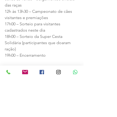
das raças
12h às 13h30 – Campeonato de cães 
visitantes e premiações
17h00 – Sorteio para visitantes 
cadastrados neste dia
18h00 – Sorteio da Super Cesta 
Solidária (participantes que doaram 
ração)
19h00 – Encerramento
SERVIÇO
Evento: 2ª Exposição de Cães Raça 
Pura de Pomerode
Data: 13 e 14 de junho de 2026
Horário: das 8h30 às 19h00
Local: Pavilhão Municipal de Eventos 
de Pomerode
Entrada: Gratuita