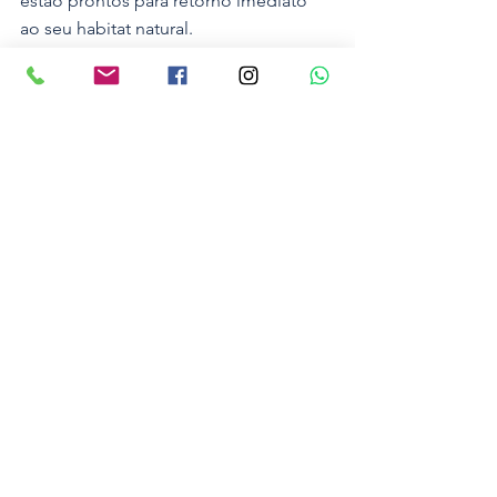
estão prontos para retorno imediato 
ao seu habitat natural.
Polícia
Ver tudo
Posts recentes