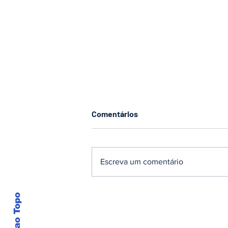
Comentários
Escreva um comentário
Dois homens são presos por
Voltar ao Topo
tráfico de drogas em
operação conjunta em
Pomerode