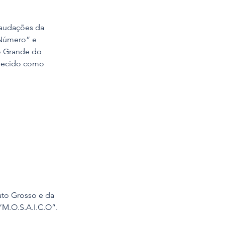
fraudações da 
 Número” e 
o Grande do 
nhecido como 
ato Grosso e da 
“M.O.S.A.I.C.O”.