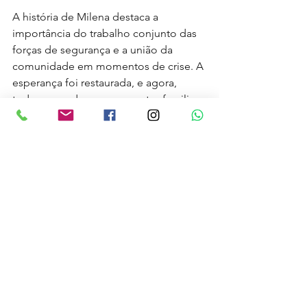
A história de Milena destaca a 
importância do trabalho conjunto das 
forças de segurança e a união da 
comunidade em momentos de crise. A 
esperança foi restaurada, e agora, 
todos aguardam o reencontro familiar 
com alegria e emoção.
Polícia
Noticias
Ver tudo
Posts recentes