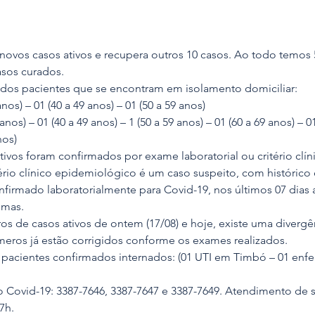
ovos casos ativos e recupera outros 10 casos. Ao todo temos 
asos curados. 
 dos pacientes que se encontram em isolamento domiciliar:
nos) – 01 (40 a 49 anos) – 01 (50 a 59 anos)
anos) – 01 (40 a 49 anos) – 1 (50 a 59 anos) – 01 (60 a 69 anos) – 0
nos)
ivos foram confirmados por exame laboratorial ou critério clín
ério clínico epidemiológico é um caso suspeito, com histórico 
firmado laboratorialmente para Covid-19, nos últimos 07 dias 
omas.
s de casos ativos de ontem (17/08) e hoje, existe uma divergên
meros já estão corrigidos conforme os exames realizados.
acientes confirmados internados: (01 UTI em Timbó – 01 enfe
 Covid-19: 3387-7646, 3387-7647 e 3387-7649. Atendimento de 
7h.