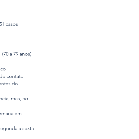
51 casos 
1 (70 a 79 anos)
ico 
de contato 
antes do 
cia, mas, no 
rmaria em 
segunda a sexta-