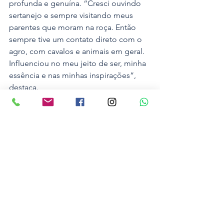
profunda e genuína. “Cresci ouvindo 
sertanejo e sempre visitando meus 
parentes que moram na roça. Então 
sempre tive um contato direto com o 
agro, com cavalos e animais em geral. 
Influenciou no meu jeito de ser, minha 
essência e nas minhas inspirações”, 
destaca.
Com hits como “Patroa da Fazenda”, 
“Galopadona”, “Agropaty”, “Durona” 
e o mais recente “Revoada na Roça”, 
Jayne Martins já consolidou seu nome 
no cenário sertanejo. Suas músicas 
acumulam milhões de visualizações 
nas redes sociais, tornando-a uma 
verdadeira sensação da música 
sertaneja em todo o estado.
Lançamento