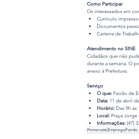
Como Participar
Os interessados em con
Currículo impresso
Documentos pessoa
Carteira de Trabalho
Atendimento no SINE
Cidadãos que não pud
durante a semana. O po
anexo à Prefeitura.
Serviço
O que:
 Feirão de
Data:
 11 de abril d
Horário:
 Das 9h às
Local:
 Praça Jorge
Informações:
 (47) 
Pomerode
Emprego
Feirão