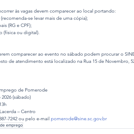
correr às vagas devem comparecer ao local portando:
 (recomenda-se levar mais de uma cópia);
is (RG e CPF);
 (física ou digital).
erem comparecer ao evento no sábado podem procurar o SIN
sto de atendimento está localizado na Rua 15 de Novembro, 52
 Emprego de Pomerode
e 2026 (sábado)
 13h
 Lacerda – Centro
3387-7242 ou pelo e-mail 
pomerode@sine.sc.gov.br
 de emprego