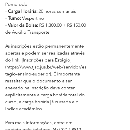
Pomerode
- 
Carga Horária:
 20 horas semanais
- 
Turno:
 Vespertino
- 
Valor da Bolsa:
 R$ 1.300,00 + R$ 150,00 
de Auxílio Transporte
As inscrições estão permanentemente 
abertas e podem ser realizadas através 
do link: [Inscrições para Estágio]
(
https://www.tjsc.jus.br/web/servidor/es
tagio-ensino-superior
). É importante 
ressaltar que o documento a ser 
anexado na inscrição deve conter 
explicitamente a carga horária total do 
curso, a carga horária já cursada e o 
índice acadêmico.
Para mais informações, entre em 
contato pelo telefone: (47) 3217-8812.