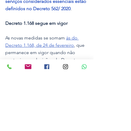
serviços considerados essenciais estão 
definidos no Decreto 562/ 2020
. 
Decreto 1.168 segue em vigor 
As novas medidas se somam 
às do 
Decreto 1.168, de 24 de fevereiro
, que 
permanece em vigor quando não 
contrariam as decisões do Decreto 
1.169 desta quinta-feira. O texto 
anterior também tinha novos 
protocolos de saúde que alteram 
horários de funcionamento de diversos 
serviços e estabelecimentos 
comerciais no Estado. Esses 
protocolos seguem valendo por 15 
dias.