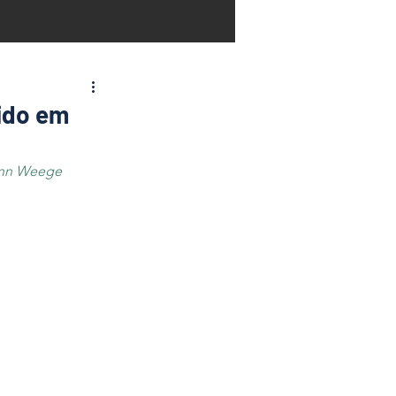
rido em
mann Weege