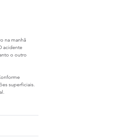
ro na manhã 
O acidente 
nto o outro 
Conforme 
s superficiais. 
l.