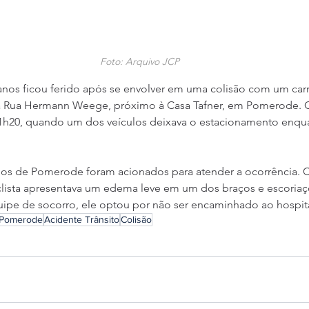
Foto: Arquivo JCP
anos ficou ferido após se envolver em uma colisão com um car
, na Rua Hermann Weege, próximo à Casa Tafner, em Pomerode. 
11h20, quando um dos veículos deixava o estacionamento enqua
ios de Pomerode foram acionados para atender a ocorrência. 
lista apresentava um edema leve em um dos braços e escoriaçõe
uipe de socorro, ele optou por não ser encaminhado ao hospita
 Pomerode
Acidente Trânsito
Colisão