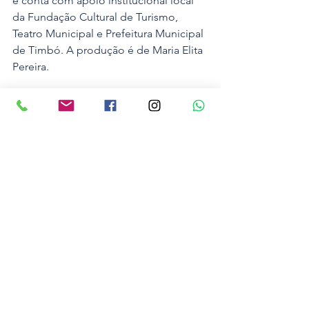
e conta com apoio institucional local 
da Fundação Cultural de Turismo, 
Teatro Municipal e Prefeitura Municipal 
de Timbó. A produção é de Maria Elita 
Pereira.
Foto: Divulgação
Região
Ver tudo
Posts recentes