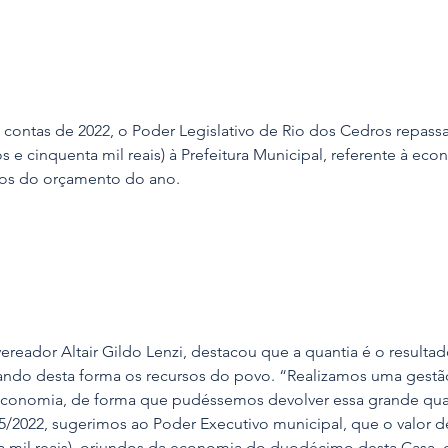
ontas de 2022, o Poder Legislativo de Rio dos Cedros repassa 
s e cinquenta mil reais) à Prefeitura Municipal, referente à e
rsos do orçamento do ano.
ereador Altair Gildo Lenzi, destacou que a quantia é o resulta
ando desta forma os recursos do povo. “Realizamos uma gestão
onomia, de forma que pudéssemos devolver essa grande quan
45/2022, sugerimos ao Poder Executivo municipal, que o valor d
a mil reais), oriundos da economia do duodécimo desta Casa, 