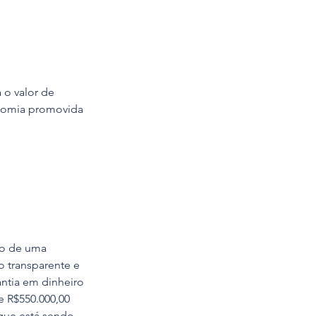
o valor de 
conomia promovida 
do de uma 
 transparente e 
tia em dinheiro 
e R$550.000,00 
que está sendo 