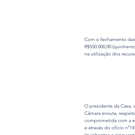
Com o fechamento das c
R$550.000,00 (quinhento
na utilização dos recu
O presidente da Casa, v
Câmara enxuta, respeit
comprometida com a ec
e através do ofício n°1
(quinhentos e cinquent