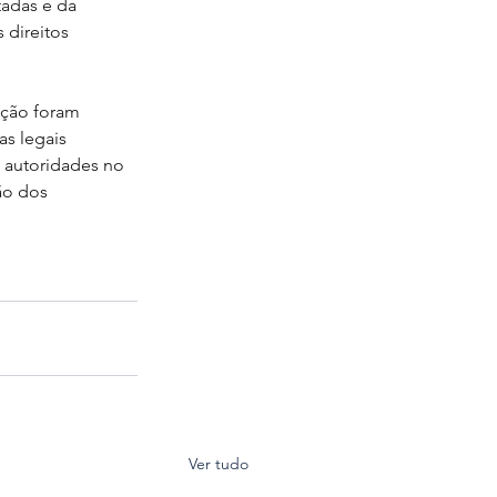
adas e da 
 direitos 
ação foram 
s legais 
s autoridades no 
ão dos 
Ver tudo