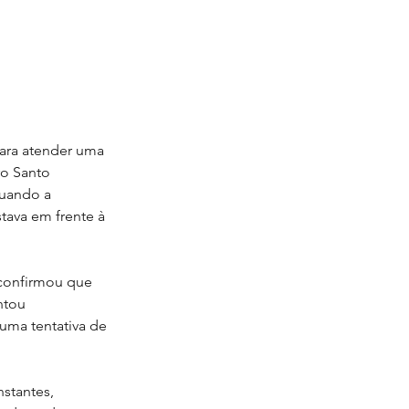
 para atender uma 
ro Santo 
quando a 
tava em frente à 
 confirmou que 
ntou 
ma tentativa de 
stantes, 