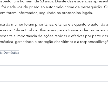
suspeito, um homem de 53 anos. Diante das evidências apresent
foi dada voz de prisão ao autor pelo crime de perseguição. Os
em foram informados, seguindo os protocolos legais.
ça da mulher foram prioritárias, e tanto ela quanto o autor da 
ia de Polícia Civil de Blumenau para a tomada das providência
 ressalta a importância de ações rápidas e efetivas por parte da
éstica, garantindo a proteção das vítimas e a responsabilizaç
cia Doméstica