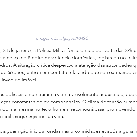
Imagem: Divulgação/PMSC
, 28 de janeiro, a Polícia Militar foi acionada por volta das 22h
e ameaça no âmbito da violência doméstica, registrada no bair
dros. A situação crítica despertou a atenção das autoridades 
 de 56 anos, entrou em contato relatando que seu ex-marido es
 invadir o imóvel.
s policiais encontraram a vítima visivelmente angustiada, que
eaças constantes do ex-companheiro. O clima de tensão aume
ndo, na mesma noite, o homem retornou à casa, promovendo u
 pela segurança de sua vida.
 a guarnição iniciou rondas nas proximidades e, após alguns in