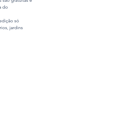
 são gratuitas e 
a do 
edição só 
ios, jardins 