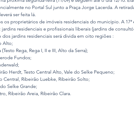
a próxima segunda-feira (11/09) e seguem até o dia 12/10. Elas
encialmente no Portal Sul junto a Praça Jorge Lacerda. A retirad
erá ser feita lá.
s os proprietários de imóveis residenciais do município. A 17ª 
jardins residenciais e profissionais liberais (jardins de consultór
ão dos jardins residenciais será divida em oito regiões :
to Alto;
ga (Testo Rega, Rega I, II e III, Alto da Serra);
Pomerode Fundos;
underwald;
Ribeirão Herdt, Testo Central Alto, Vale do Selke Pequeno;
Testo Central, Ribeirão Luebke, Ribeirão Solto;
ale do Selke Grande;
entro, Ribeirão Areia, Ribeirão Clara.