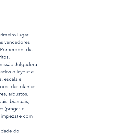
rimeiro lugar 
ins vencedores 
 Pomerode, dia  
itos. 
missão Julgadora 
ados o layout e 
, escala e 
ores das plantas, 
es, arbustos, 
ais, bianuais, 
as (pragas e 
limpeza) e com 
idade do 