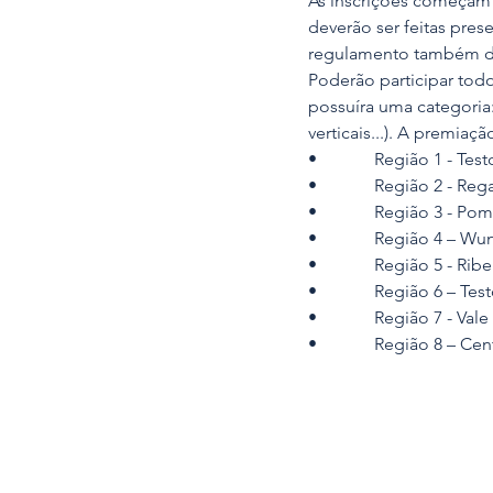
As inscrições começam n
deverão ser feitas pres
regulamento também dev
Poderão participar todo
possuíra uma categoria: 
verticais...). A premiaç
•             Região 1 - Tes
•             Região 2 - Re
•             Região 3 - 
•             Região 4 – W
•             Região 5 - 
•             Região 6 – 
•             Região 7 - V
•             Região 8 – C