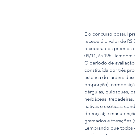
E o concurso possui pr
receberá o valor de R$ 
receberão os prêmios e
09/11, às 19h. Também s
O período de avaliação
constituída por três pr
estética do jardim: dese
proporção), composição 
pérgulas, quiosques, ban
herbáceas, trepadeiras, 
nativas e exóticas; cond
doenças); e manutenção
gramados e forrações (c
Lembrando que todos o