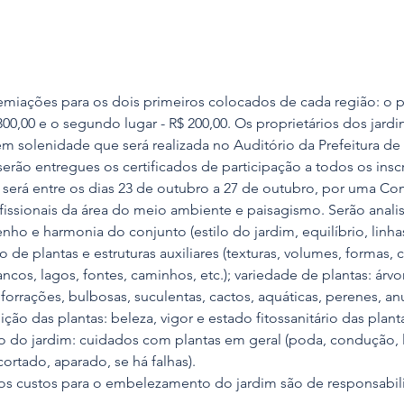
emiações para os dois primeiros colocados de cada região: o p
300,00 e o segundo lugar - R$ 200,00. Os proprietários dos jard
m solenidade que será realizada no Auditório da Prefeitura de
erão entregues os certificados de participação a todos os inscr
 será entre os dias 23 de outubro a 27 de outubro, por uma Co
ofissionais da área do meio ambiente e paisagismo. Serão analis
nho e harmonia do conjunto (estilo do jardim, equilíbrio, linhas
de plantas e estruturas auxiliares (texturas, volumes, formas, c
cos, lagos, fontes, caminhos, etc.); variedade de plantas: árvor
forrações, bulbosas, suculentas, cactos, aquáticas, perenes, anu
ição das plantas: beleza, vigor e estado fitossanitário das plant
 do jardim: cuidados com plantas em geral (poda, condução, 
ortado, aparado, se há falhas). 
s custos para o embelezamento do jardim são de responsabil