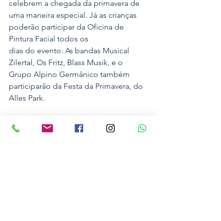
celebrem a chegada da primavera de 
uma maneira especial. Já as crianças 
poderão participar da Oficina de 
Pintura Facial todos os
dias do evento. As bandas Musical 
Zilertal, Os Fritz, Blass Musik, e o 
Grupo Alpino Germânico também 
participarão da Festa da Primavera, do 
Alles Park.
Passaporte com desconto
O passaporte para o Alles Park pode 
ser adquirido com desconto no site 
www.allespark.com.br
, com no mínimo 
24 horas de antecedência. Compra on-
line para uso no mesmo dia, tem valor 
de bilheteria. O parque abre de quinta 
a domingo, a partir das 10 horas da 