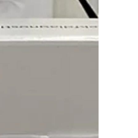
sobre Diabetes”, que será realizado no dia 12
de novembro (quarta-feira), às 18h30, na
Câmara de Vereadores. Este evento tem
como objetivo promover a educação para o
autocuidado entre pacientes diabéticos e
seus familiares, visando proporcionar
melhores resultados em saúde e