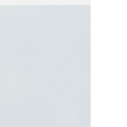
sistema respiratório e pode ser fatal para
grupos de risco, principalmente pessoas com
60 anos ou mais, crianças menores de 5 anos
e pacientes com doenças crônicas.
Vacinação A imunização é a principal medida
para reduzir os casos de gripe. A campanha
de vacinação