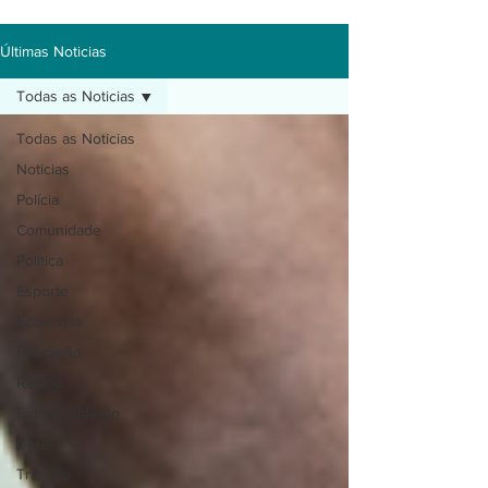
Últimas Noticias
Todas as Noticias
Todas as Noticias
Noticias
Polícia
Comunidade
Política
Esporte
Economia
Educação
Região
Entretenimento
Geral
Trânsito