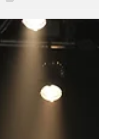
pertencimento, transformando a dança
popular em arte viva e pulsante fotos:
Associação Veneta La Montanara/Instituto
Phoenix Pomerode viveu um fim de semana
histórico com a grande final do 2º Festival
Catarinense de Danças Populares. Realizado
no Teatro Municipal, o evento reuniu os
classificados das etapas de Maravilha, Lages
e Pomerode em uma noite repleta de emoçã