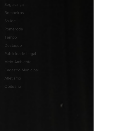
Segurança
Bombeiros
Saúde
Pomerode
Tempo
Destaque
Publicidade Legal
Meio Ambiente
Cadastro Municipal
Atletismo
Obituário