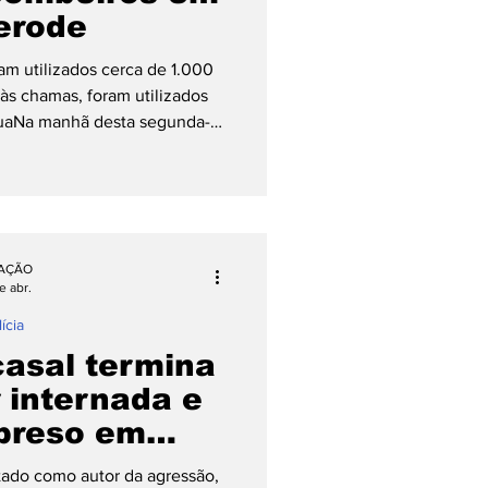
erode
m utilizados cerca de 1.000
às chamas, foram utilizados
águaNa manhã desta segunda-
lo pegou fogo em Pomerode. O
das 7h15min, na Rua Presidente
rão Areia, envolvendo um VW
ções do Corpo de Bombeiros
os proprietários do veículo
AÇÃO
s chamas logo ao ligarem
e abr.
ícia
casal termina
 internada e
preso em
erode
ado como autor da agressão,