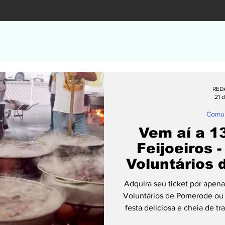
RED
21 d
Comu
Vem aí a 1
Feijoeiros 
Voluntários
Adquira seu ticket por ape
Voluntários de Pomerode ou 
festa deliciosa e cheia de tr
partir das 11h, o Parque Mun