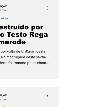
ções, o condutor de um Ford
AÇÃO
lex Wachholz e, ao entrar na
e mai.
eiros
estruído por
ro Testo Rega
merode
a por volta de 0h15min desta
P Na madrugada desta sexta-
 Jetta foi tomado pelas chamas
cisamente na Rua Morro
sto Rega. A ocorrência foi
5min. Segundo informações da
Bombeiros Voluntários que
dois ocupantes do carro já
AÇÃO
e sem ferimentos quando os
e mai.
eiros