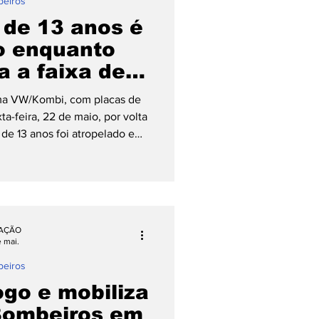
eiros
 de 13 anos é
o enquanto
a a faixa de
em Pomerode
uma VW/Kombi, com placas de
a-feira, 22 de maio, por volta
e 13 anos foi atropelado e
para atendimento médico. O
ta das 17h05min na Rua Luiz
s, no bairro Centro. De acordo
eiros Voluntários, o jovem
tado após o ocorrido, porém
AÇÃO
onfusão mental, um corte
e mai.
eiros
ogo e mobiliza
Bombeiros em