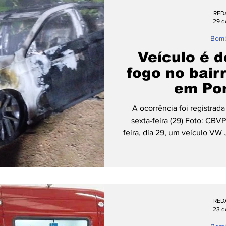
Janeiro. Conforme informa
RED
Fusion trafegava pela Rua A
29 d
Bomb
Veículo é d
fogo no bair
em Po
A ocorrência foi registrad
sexta-feira (29) Foto: CBV
feira, dia 29, um veículo VW
em Pomerode, mais pre
Strassmann, no bairro Te
registrada por volta de 0h1
guarnição dos Corpo de 
atendeu a ocorrência, os 
RED
estavam fora do veículo 
23 d
bomb