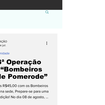
AÇÃO
e jul.
nidade
3ª Operação
- “Bombeiros
 de Pomerode”
nas R$45,00 com os Bombeiros
na sede, Prepare-se para uma
adição! No dia 08 de agosto, a
icipal de Eventos será o palco