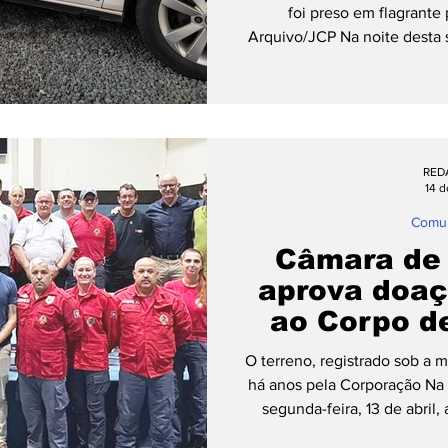
foi preso em flagrante p
Arquivo/JCP Na noite desta s
volta das 22h30min, a Políc
atender uma ocorrência de
casal no bairro Rega II, em P
conversaram com os envolv
relatou que durante uma d
RED
agrediu fisicamente, 
14 d
Comu
Câmara de
aprova doaç
ao Corpo d
Voluntários
O terreno, registrado sob a ma
há anos pela Corporação Na 
segunda-feira, 13 de abril
Pomerode aprovou por una