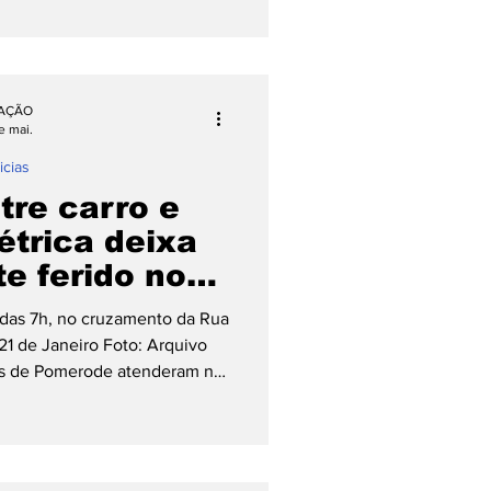
os Bombeiros Voluntários de
ia e venha celebrar conosco
É uma oportunidade maravilhosa
de e, claro, de saborear uma
AÇÃO
joada preparada
e mai.
icias
tre carro e
létrica deixa
e ferido no
e Pomerode
 das 7h, no cruzamento da Rua
1 de Janeiro Foto: Arquivo
s de Pomerode atenderam na
, 29 de maio, um acidente
cicleta elétrica no centro de
rreu por volta das 7h, no
chholz com a Avenida 21 de