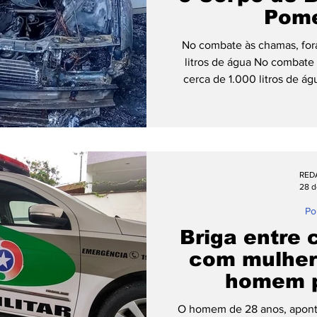
Pom
No combate às chamas, fora
litros de água No combate 
cerca de 1.000 litros de 
feira, 11 de maio, um veícu
incidente ocorreu por volta 
Juscelino, no bairro Ribei
Santana. Conforme informa
Voluntários de Pomerode, 
RED
perceberam o início da
28 d
Pol
Briga entre 
com mulher
homem 
Pom
O homem de 28 anos, apont