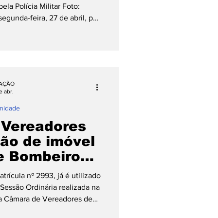
ela Polícia Militar Foto:
egunda-feira, 27 de abril, por
ia Militar foi acionada para
 vias de fato envolvendo um
omerode. No local, os policiais
idos. A mulher, de 30 anos,
iscussão seu companheiro a
AÇÃO
causando dores no braç
e abr.
nidade
 Vereadores
ão de imóvel
e Bombeiros
 de Pomerode
trícula nº 2993, já é utilizado
Sessão Ordinária realizada na
, a Câmara de Vereadores de
nimidade o Projeto de Lei