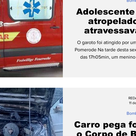
Bomb
Adolescente
atropelad
atravessav
pedestres 
O garoto foi atingido por 
Pomerode Na tarde desta sext
das 17h05min, um menino d
encaminhado ao hospital 
acidente aconteceu por vol
Abry, próximo à Pedrini Pneu
com informações dos Bomb
estava consciente e orien
RED
apresentava sinais de c
11 d
Bomb
Carro pega f
o Corpo de 