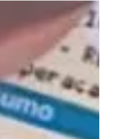
Trânsito de Pomerode (Getran) anunciou
mudanças importantes na circulação da
rotatória do bairro Wunderwald, com o intuito
de adequar o tráfego às normas do Manual
Brasileiro de Sinalização e garantir mais
segurança aos usuários. Desde quarta-feira,
15 de abril, a Prefeitura Municipal iniciou um
projeto de revitalização no local, ponto
estratégico que