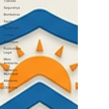
Trânsito
Segurança
Bombeiros
Saúde
Pomerode
Tempo
Destaque
Publicidade
Legal
Meio
Ambiente
Cadastro
Municipal
Atletismo
Obituário