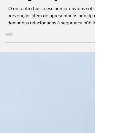
segurança local
O encontro busca esclarecer dúvidas sobre
prevenção, além de apresentar as principais
demandas relacionadas à segurança pública
no bairro Imagem: Ilustrativa IA Diante do
aumento das ocorrências criminais na região,
os moradores do bairro Pomerode Fundos
estão organizando uma reunião com a Polícia
Militar de Pomerode para discutir a situação
de insegurança que preocupa a comunidade.
O encontro busca esclarecer dúvidas sobre
prevenção, além de apresentar as principais
demandas